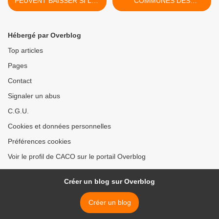
PEUVENT BAISSER SI LES
COMMUNES DES
ELUS OSENT ET GERENT
OLONNES EST-ELLE
EN BONS PERES DE
ENCORE VIABLE SOUS
FAMILLE
SON MODE DE
Hébergé par Overblog
FONTIONNEMENT
ACTUEL ? >
Top articles
Pages
Contact
Signaler un abus
C.G.U.
Cookies et données personnelles
Préférences cookies
Voir le profil de CACO sur le portail Overblog
Créer un blog sur Overblog
Créer un blog