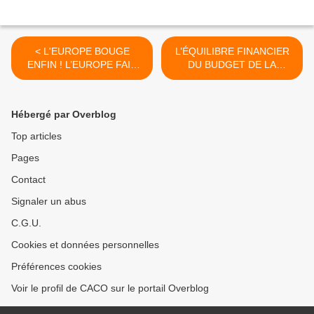
< L'EUROPE BOUGE
L’ÉQUILIBRE FINANCIER
ENFIN ! L’EUROPE FAIT
DU BUDGET DE LA
MARCHE ARRIÈRE PAR
FRANCE N’EST PAS POUR
RAPPORT À SA
DEMAIN >
DOCTRINE POUR
Hébergé par Overblog
RÉPONDRE AUX DÉFIS
MONDIAUX DE DEMAIN
Top articles
Pages
Contact
Signaler un abus
C.G.U.
Cookies et données personnelles
Préférences cookies
Voir le profil de CACO sur le portail Overblog