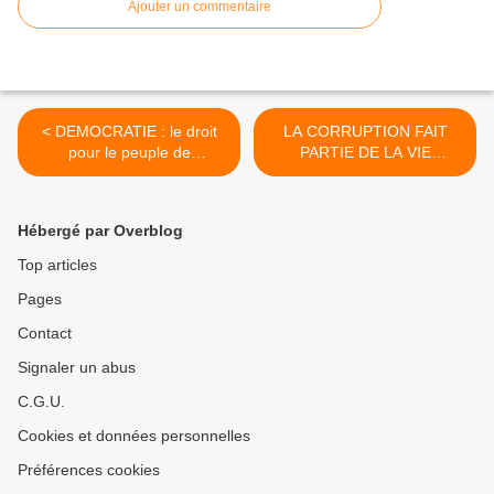
Ajouter un commentaire
< DEMOCRATIE : le droit
LA CORRUPTION FAIT
pour le peuple de
PARTIE DE LA VIE
s'exprimer en toute clarté
PUBLIQUE…cela
n‘empêche pas qu’elle est
toujours condamnable >
Hébergé par Overblog
Top articles
Pages
Contact
Signaler un abus
C.G.U.
Cookies et données personnelles
Préférences cookies